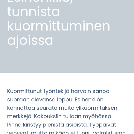
tunnista
kuormittuminen
ajoissa
Kuormittunut työntekijä harvoin sanoo
suoraan olevansa loppu. Esihenkilön
kannattaa seurata muita ylikuormituksen
merkkejä: Kokouksiin tullaan myöhässä.
Pinna kiristyy pienistä asioista. Työpäivät
venyvät, mutta mikään ei tunnu valmistuvan.