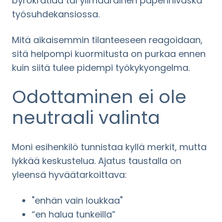
byrokratiaa tai ylimääräinen paperinivaska
työsuhdekansiossa.
Mitä aikaisemmin tilanteeseen reagoidaan,
sitä helpompi kuormitusta on purkaa ennen
kuin siitä tulee pidempi työkykyongelma.
Odottaminen ei ole
neutraali valinta
Moni esihenkilö tunnistaa kyllä merkit, mutta
lykkää keskustelua. Ajatus taustalla on
yleensä hyväätarkoittava:
"enhän vain loukkaa"
“en halua tunkeilla”