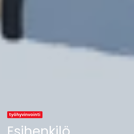
työhyvinvointi
Esihenkilö,