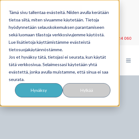
OmaTäsmä etävastaanotto
Tämä sivu tallentaa evästeitä. Niiden avulla kerätään
tietoa siitä, miten sivuamme käytetään. Tietoja
YritysTäsmä työnantajille
hyödynnetään selauskokemuksen parantamiseen
sekä luomaan tilastoja verkkosivujemme käytöstä.
Neuvonta ma–pe klo 9–11 ja 12–15 p.
020 7424 060
Lue lisätietoja käyttämistämme evästeistä
tietosuojakäytännöstämme.
Jos et hyväksy tätä, tietojasi ei seurata, kun käytät
tätä verkkosivua. Selaimessasi käytetään yhtä
evästettä, jonka avulla muistamme, että sinua ei saa
seurata.
Hyväksy
Hylkää