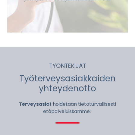
TYÖNTEKIJÄT
Työterveysasiakkaiden
yhteydenotto
Terveysasiat
hoidetaan tietoturvallisesti
etäpalveluissamme: