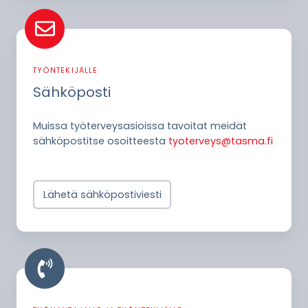
Sähköposti
TYÖNTEKIJÄLLE
Sähköposti
Muissa työterveysasioissa
tavoitat meidät
sähköpostitse osoitteesta
tyoterveys@tasma.fi
Lähetä sähköpostiviesti
Neuvontapuhelin