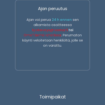
Ajan peruutus
Ajan voi perua
24 h ennen
sen
alkamista osoitteessa
tyoterveys@tasma.fi
tai
OmaTäsmä-chatissa
.
Perumaton
käynti veloitetaan henkilöltä, jolle se
on varattu.
Toimipaikat