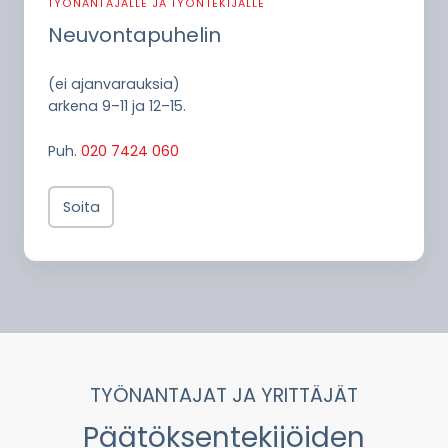
TYÖNANTAJALLE JA TYÖNTEKIJÄLLE
Neuvontapuhelin
(ei ajanvarauksia)
arkena 9–11 ja 12–15.
Puh.
020 7424 060
Soita
TYÖNANTAJAT JA YRITTÄJÄT
Päätöksentekijöiden