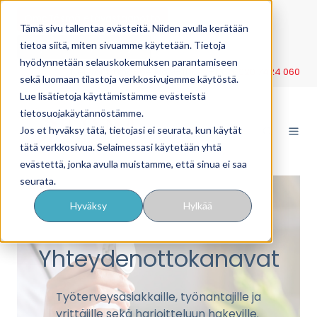
OmaTäsmä etävastaanotto
Tämä sivu tallentaa evästeitä. Niiden avulla kerätään
tietoa siitä, miten sivuamme käytetään. Tietoja
YritysTäsmä työnantajille
hyödynnetään selauskokemuksen parantamiseen
Neuvonta ma–pe klo 9–11 ja 12–15 p.
020 7424 060
sekä luomaan tilastoja verkkosivujemme käytöstä.
Lue lisätietoja käyttämistämme evästeistä
tietosuojakäytännöstämme.
Jos et hyväksy tätä, tietojasi ei seurata, kun käytät
tätä verkkosivua. Selaimessasi käytetään yhtä
evästettä, jonka avulla muistamme, että sinua ei saa
seurata.
Hyväksy
Hylkää
Yhteydenottokanavat
Työterveysasiakkaille, työnantajille ja
yrittäjille sekä harjoitteluun hakeville.