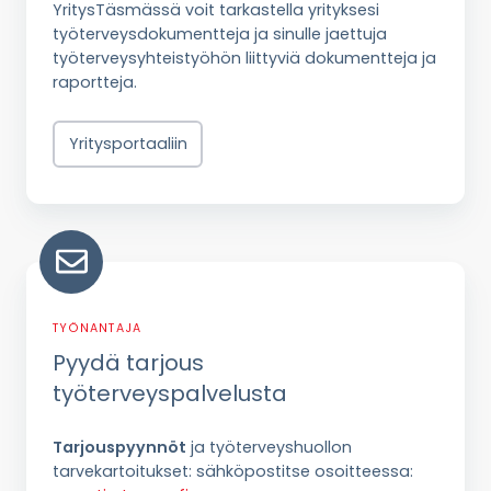
YritysTäsmässä voit tarkastella yrityksesi
työterveysdokumentteja ja sinulle jaettuja
työterveysyhteistyöhön liittyviä dokumentteja ja
raportteja.
Yritysportaaliin
Pyydä
tarjous
työterveyspalvelusta
TYÖNANTAJA
Pyydä tarjous
työterveyspalvelusta
Tarjouspyynnöt
ja työterveyshuollon
tarvekartoitukset: sähköpostitse osoitteessa: