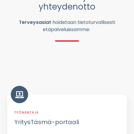
yhteydenotto
Terveysasiat
hoidetaan tietoturvallisesti
etäpalveluissamme:
YritysTäsmä-
portaali
TYÖNANTAJA
YritysTäsmä-portaali