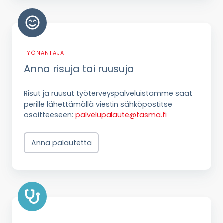
Anna
risuja
tai
ruusuja
TYÖNANTAJA
Anna risuja tai ruusuja
Risut ja ruusut työterveyspalveluistamme
saat
perille lähettämällä viestin sähköpostitse
osoitteeseen:
palvelupalaute@tasma.fi
Anna palautetta
Työharjoittelu
PK-
seutu