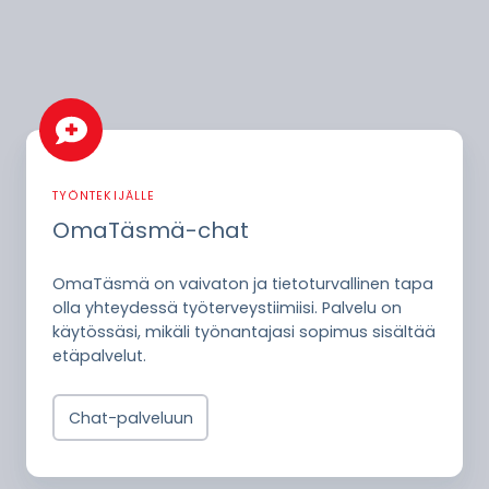
OmaTäsmä-
chat
TYÖNTEKIJÄLLE
OmaTäsmä-chat
OmaTäsmä on vaivaton ja tietoturvallinen tapa
olla yhteydessä työterveystiimiisi. Palvelu on
käytössäsi, mikäli työnantajasi sopimus sisältää
etäpalvelut.
Chat-palveluun