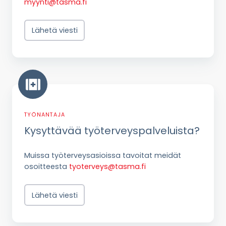
myynti@tasma.fi
Lähetä viesti
Kysyttävää
työterveyspalveluista?
TYÖNANTAJA
Kysyttävää työterveyspalveluista?
Muissa työterveysasioissa
tavoitat meidät
osoitteesta
tyoterveys@tasma.fi
Lähetä viesti