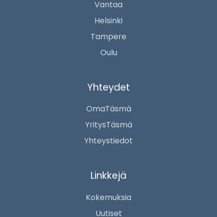
Vantaa
Helsinki
Tampere
Oulu
Yhteydet
OmaTäsmä
YritysTäsmä
Yhteystiedot
Linkkejä
Kokemuksia
Uutiset