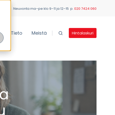
Neuvonta ma–pe klo 9–11 ja 12–15 p.
020 7424 060
ä
Tieto
Meistä
Hintalaskuri
ea
u