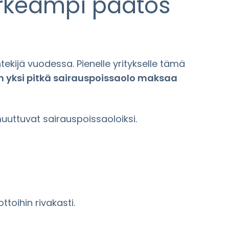
ärkeämpi päätös
kijä vuodessa. Pienelle yritykselle tämä
n yksi pitkä sairauspoissaolo maksaa
uuttuvat sairauspoissaoloiksi.
toihin rivakasti.