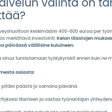
palvelun valinta on t
ttää?
veyshuoltoon keskimäärin 400–600 euroa per työnte
s merkittävä investointi:
Kelan tilastojen mukaa
 päivässä välillisine kuluineen.
 sinua tunnistamaan työkykyriskit ennen kuin ne m
mesta asiasta:
 pitäisi päästä jo samana päivänä.
rityksesi tilanteen ja vastaa työnantajan yhteydenot