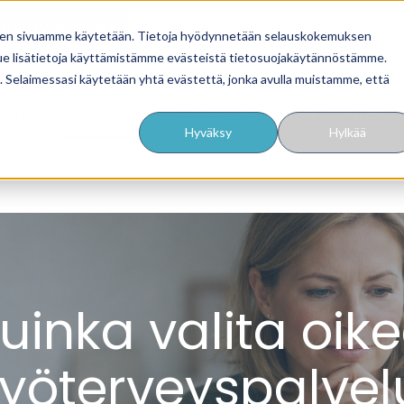
äsmä työnantajille
, miten sivuamme käytetään. Tietoja hyödynnetään selauskokemuksen
ue lisätietoja käyttämistämme evästeistä tietosuojakäytännöstämme.
ua. Selaimessasi käytetään yhtä evästettä, jonka avulla muistamme, että
sivu
Työterveys
Kokemuksia
Ota yhteytt
Hyväksy
Hylkää
uinka valita oik
työterveyspalvel