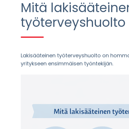
Mitä lakisääteine
työterveyshuolto
Lakisääteinen työterveyshuolto on hommatta
yritykseen ensimmäisen työntekijän.