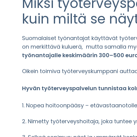
Miksi työterveys
kuin miltä se näy
Suomalaiset työnantajat käyttävät työter
on merkittävä kuluerä, mutta samalla myö
työnantajalle keskimäärin 300–500 euroa
Oikein toimiva työterveyskumppani auttaa
Hyvän työterveyspalvelun tunnistaa kol
1. Nopea hoitoonpääsy – etävastaanotolle
2. Nimetty työterveyshoitaja, joka tuntee y