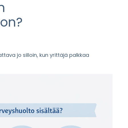
n
 on?
va jo silloin, kun yrittäjä palkkaa