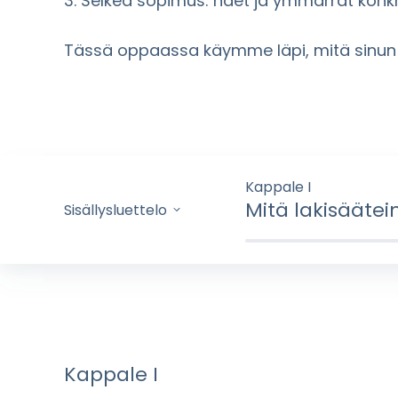
3. Selkeä sopimus: näet ja ymmärrät konkr
Tässä oppaassa käymme läpi, mitä sinun tu
Kappale I
Mitä lakisääte
Sisällysluettelo
Kappale I