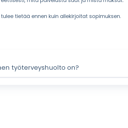
eettisesti, mitä palvelusta saat ja mistä maksat.
lee tietää ennen kuin allekirjoitat sopimuksen.
inen työterveyshuolto on?