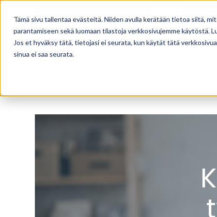
OmaTäsmä etävastaanotto
YritysT
Tämä sivu tallentaa evästeitä. Niiden avulla kerätään tietoa siitä
parantamiseen sekä luomaan tilastoja verkkosivujemme käytöstä. L
Jos et hyväksy tätä, tietojasi ei seurata, kun käytät tätä verkkosiv
sinua ei saa seurata.
Etu
K