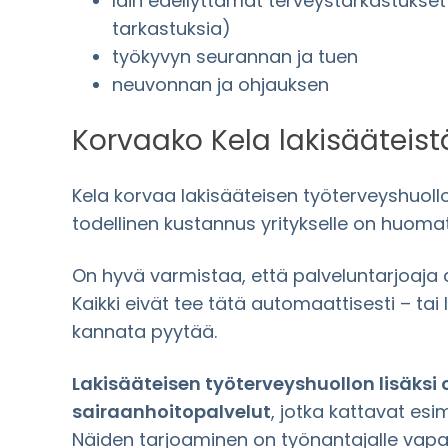
lain edellyttämät terveystarkastukset (
tarkastuksia)
työkyvyn seurannan ja tuen
neuvonnan ja ohjauksen
Korvaako Kela lakisääteis
Kela korvaa lakisääteisen työterveyshuollon
todellinen kustannus yritykselle on huom
On hyvä varmistaa, että palveluntarjoaj
Kaikki eivät tee tätä automaattisesti – tai 
kannata pyytää.
Lakisääteisen työterveyshuollon lisäksi o
sairaanhoitopalvelut
, jotka kattavat esi
Näiden tarjoaminen on työnantajalle vapa