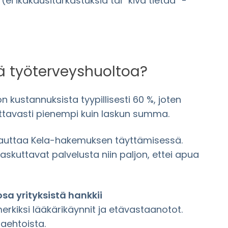
ei ikäkausitarkastuksia tai “kiva tietää” -
tä työterveyshuoltoa?
 kustannuksista tyypillisesti 60 %, joten
attavasti pienempi kuin laskun summa.
a auttaa Kela-hakemuksen täyttämisessä.
laskuttavat palvelusta niin paljon, ettei apua
sa yrityksistä hankkii
merkiksi lääkärikäynnit ja etävastaanotot.
aehtoista.