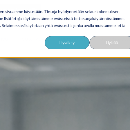
äsmä työnantajille
, miten sivuamme käytetään. Tietoja hyödynnetään selauskokemuksen
ue lisätietoja käyttämistämme evästeistä tietosuojakäytännöstämme.
ua. Selaimessasi käytetään yhtä evästettä, jonka avulla muistamme, että
sivu
Työterveys
Kokemuksia
Ota yhteytt
Hyväksy
Hylkää