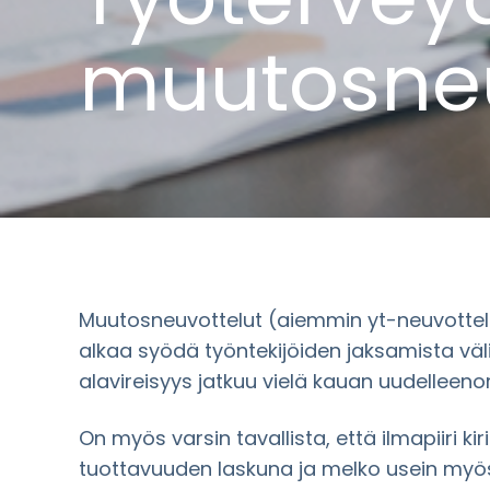
muutosneu
Muutosneuvottelut (aiemmin yt-neuvottel
alkaa syödä työntekijöiden jaksamista välit
alavireisyys jatkuu vielä kauan uudelleeno
On myös varsin tavallista, että ilmapiiri ki
tuottavuuden laskuna ja melko usein myös