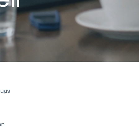
muus
ön