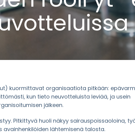
votteluissa
ut) kuormittavat organisaatiota pitkään: epävar
tömästi, kun tieto neuvotteluista leviää, ja usein
rganisoitumisen jälkeen.
ristyy. Pitkittyvä huoli näkyy sairauspoissaoloina, ty
 avainhenkilöiden lähtemisenä talosta.