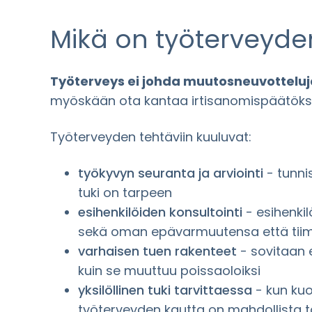
Mikä on työterveyden
Työterveys ei johda muutosneuvotteluja
myöskään ota kantaa irtisanomispäätöksi
Työterveyden tehtäviin kuuluvat:
työkyvyn seuranta ja arviointi
- tunni
tuki on tarpeen
esihenkilöiden konsultointi
- esihenkil
sekä oman epävarmuutensa että tiim
varhaisen tuen rakenteet
- sovitaan 
kuin se muuttuu poissaoloiksi
yksilöllinen tuki tarvittaessa
- kun kuo
työterveyden kautta on mahdollista ta