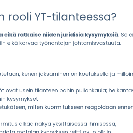
 rooli YT-tilanteessa?
 eikä ratkaise niiden juridisia kysymyksiä.
Se e
in eikä korvaa työnantajan johtamisvastuuta.
stetaan, kenen jaksaminen on koetuksella ja milloi
öt ovat usein tilanteen pahin pullonkaula; he kanta
in kysymykset
etukäteen, miten kuormitukseen reagoidaan enne
rmitus alkaa näkyä yksittäisessä ihmisessä,
rjota matalan kynnyksen reitti avun piiriin