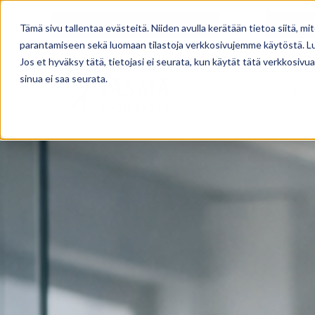
OmaTäsmä etävastaanotto
YritysT
Tämä sivu tallentaa evästeitä. Niiden avulla kerätään tietoa siitä
parantamiseen sekä luomaan tilastoja verkkosivujemme käytöstä. L
Jos et hyväksy tätä, tietojasi ei seurata, kun käytät tätä verkkosiv
sinua ei saa seurata.
Etu