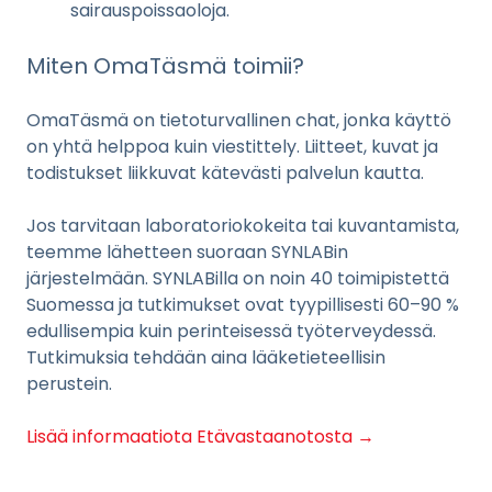
sairauspoissaoloja.
Miten OmaTäsmä toimii?
OmaTäsmä on tietoturvallinen chat, jonka käyttö
on yhtä helppoa kuin viestittely. Liitteet, kuvat ja
todistukset liikkuvat kätevästi palvelun kautta.
Jos tarvitaan laboratoriokokeita tai kuvantamista,
teemme lähetteen suoraan SYNLABin
järjestelmään. SYNLABilla on noin 40 toimipistettä
Suomessa ja tutkimukset ovat tyypillisesti 60–90 %
edullisempia kuin perinteisessä työterveydessä.
Tutkimuksia tehdään aina lääketieteellisin
perustein.
Lisää informaatiota Etävastaanotosta →