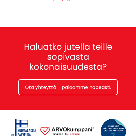
Haluatko jutella teille
sopivasta
kokonaisuudesta?
Ota yhteyttä – palaamme nopeasti.