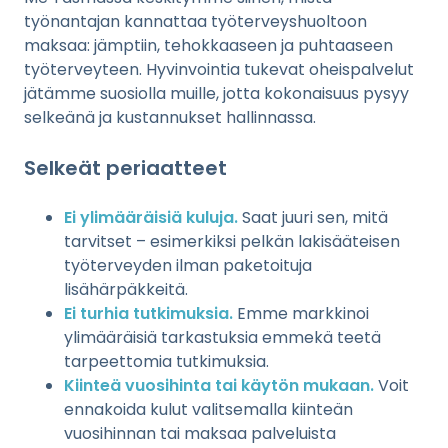
työnantajan kannattaa työterveyshuoltoon
maksaa: jämptiin, tehokkaaseen ja puhtaaseen
työterveyteen. Hyvinvointia tukevat oheispalvelut
jätämme suosiolla muille, jotta kokonaisuus pysyy
selkeänä ja kustannukset hallinnassa.
Selkeät periaatteet
Ei ylimääräisiä kuluja.
Saat juuri sen, mitä
tarvitset – esimerkiksi pelkän lakisääteisen
työterveyden ilman paketoituja
lisähärpäkkeitä.
Ei turhia tutkimuksia.
Emme markkinoi
ylimääräisiä tarkastuksia emmekä teetä
tarpeettomia tutkimuksia.
Kiinteä vuosihinta tai käytön mukaan.
Voit
ennakoida kulut valitsemalla kiinteän
vuosihinnan tai maksaa palveluista