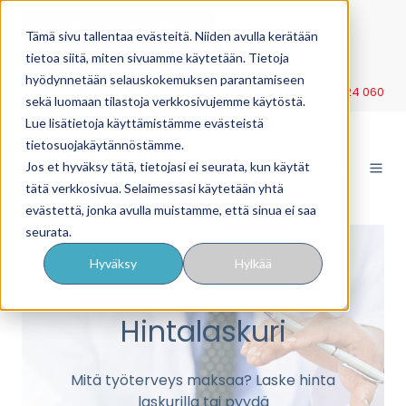
OmaTäsmä etävastaanotto
Tämä sivu tallentaa evästeitä. Niiden avulla kerätään
tietoa siitä, miten sivuamme käytetään. Tietoja
YritysTäsmä työnantajille
hyödynnetään selauskokemuksen parantamiseen
Neuvonta ma–pe klo 9–11 ja 12–15 p.
020 7424 060
sekä luomaan tilastoja verkkosivujemme käytöstä.
Lue lisätietoja käyttämistämme evästeistä
tietosuojakäytännöstämme.
Jos et hyväksy tätä, tietojasi ei seurata, kun käytät
tätä verkkosivua. Selaimessasi käytetään yhtä
evästettä, jonka avulla muistamme, että sinua ei saa
seurata.
Hyväksy
Hylkää
Hintalaskuri
Mitä työterveys maksaa? Laske hinta
laskurilla tai pyydä