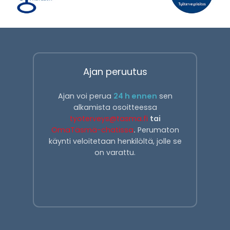
Ajan peruutus
Ajan voi perua
24 h ennen
sen
alkamista osoitteessa
tyoterveys@tasma.fi
tai
OmaTäsmä-chatissa
.
Perumaton
käynti veloitetaan henkilöltä, jolle se
on varattu.