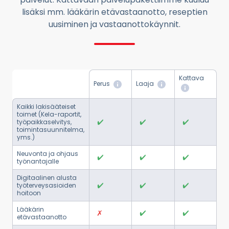
lisäksi mm. lääkärin etävastaanotto, reseptien
uusiminen ja vastaanottokäynnit.
Kattava
Perus
Laaja
Kaikki lakisääteiset
toimet (Kela-raportit,
työpaikkaselvitys,
toimintasuunnitelma,
yms.)
Neuvonta ja ohjaus
työnantajalle
Digitaalinen alusta
työterveysasioiden
hoitoon
Lääkärin
etävastaanotto