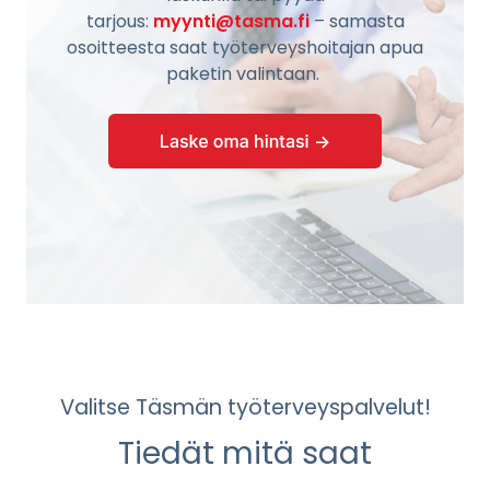
tarjous:
myynti@tasma.fi
– samasta
osoitteesta saat työterveyshoitajan apua
paketin valintaan.
Valitse Täsmän työterveyspalvelut!
Tiedät mitä saat