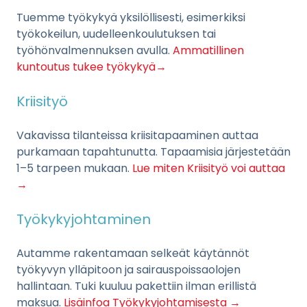
Tuemme työkykyä yksilöllisesti, esimerkiksi
työkokeilun, uudelleenkoulutuksen tai
työhönvalmennuksen avulla.
Ammatillinen
kuntoutus tukee työkykyä→
Kriisityö
Vakavissa tilanteissa kriisitapaaminen auttaa
purkamaan tapahtunutta. Tapaamisia järjestetään
1–5 tarpeen mukaan.
Lue miten Kriisityö voi auttaa
→
Työkykyjohtaminen
Autamme rakentamaan selkeät käytännöt
työkyvyn ylläpitoon ja sairauspoissaolojen
hallintaan. Tuki kuuluu pakettiin ilman erillistä
maksua.
Lisäinfoa Työkykyjohtamisesta →