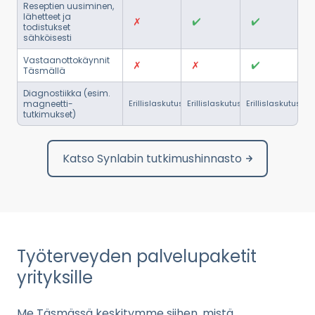
Reseptien uusiminen,
lähetteet ja
todistukset
sähköisesti
Vastaanottokäynnit
Täsmällä
Diagnostiikka (esim.
magneetti-
Erillislaskutus
Erillislaskutus
Erillislaskutus
tutkimukset)
Katso Synlabin tutkimushinnasto
Työterveyden palvelupaketit
yrityksille
Me Täsmässä keskitymme siihen, mistä