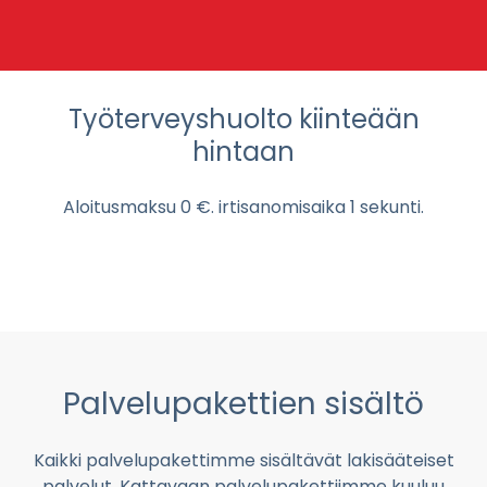
Työterveyshuolto kiinteään
hintaan
Aloitusmaksu 0 €. irtisanomisaika 1 sekunti.
Palvelupakettien sisältö
Kaikki palvelupakettimme sisältävät lakisääteiset
palvelut. Kattavaan palvelupakettiimme kuuluu