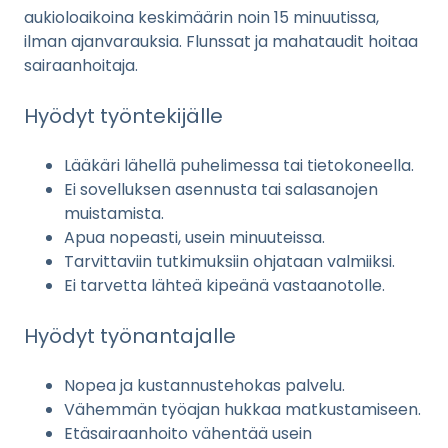
aukioloaikoina keskimäärin noin 15 minuutissa,
ilman ajanvarauksia. Flunssat ja mahataudit hoitaa
sairaanhoitaja.
Hyödyt työntekijälle
Lääkäri lähellä puhelimessa tai tietokoneella.
Ei sovelluksen asennusta tai salasanojen
muistamista.
Apua nopeasti, usein minuuteissa.
Tarvittaviin tutkimuksiin ohjataan valmiiksi.
Ei tarvetta lähteä kipeänä vastaanotolle.
Hyödyt työnantajalle
Nopea ja kustannustehokas palvelu.
Vähemmän työajan hukkaa matkustamiseen.
Etäsairaanhoito vähentää usein